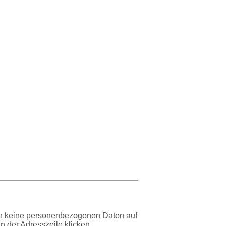
den keine personenbezogenen Daten auf
n der Adresszeile klicken.