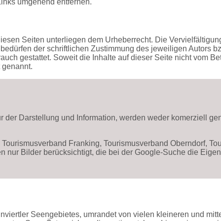
Links umgehend entfernen.
diesen Seiten unterliegen dem Urheberrecht. Die Vervielfältigun
bedürfen der schriftlichen Zustimmung des jeweiligen Autors b
auch gestattet. Soweit die Inhalte auf dieser Seite nicht vom Be
t genannt.
ur der Darstellung und Information, werden weder komerziell gen
er, Tourismusverband Franking, Tourismusverband Oberndorf, T
en nur Bilder berücksichtigt, die bei der Google-Suche die Eig
 Innviertler Seengebietes, umrandet von vielen kleineren und m