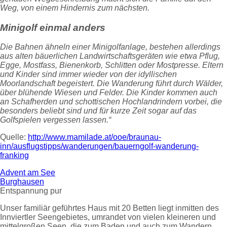
Weg, von einem Hindernis zum nächsten.
Minigolf einmal anders
Die Bahnen ähneln einer Minigolfanlage, bestehen allerdings
aus alten bäuerlichen Landwirtschaftsgeräten wie etwa Pflug,
Egge, Mostfass, Bienenkorb, Schlitten oder Mostpresse. Eltern
und Kinder sind immer wieder von der idyllischen
Moorlandschaft begeistert. Die Wanderung führt durch Wälder,
über blühende Wiesen und Felder. Die Kinder kommen auch
an Schafherden und schottischen Hochlandrindern vorbei, die
besonders beliebt sind und für kurze Zeit sogar auf das
Golfspielen vergessen lassen.“
Quelle:
http://www.mamilade.at/ooe/braunau-
inn/ausflugstipps/wanderungen/bauerngolf-wanderung-
franking
Advent am See
Burghausen
Entspannung pur
Unser familiär geführtes Haus mit 20 Betten liegt inmitten des
Innviertler Seengebietes, umrandet von vielen kleineren und
mittelgroßen Seen, die zum Baden und auch zum Wandern