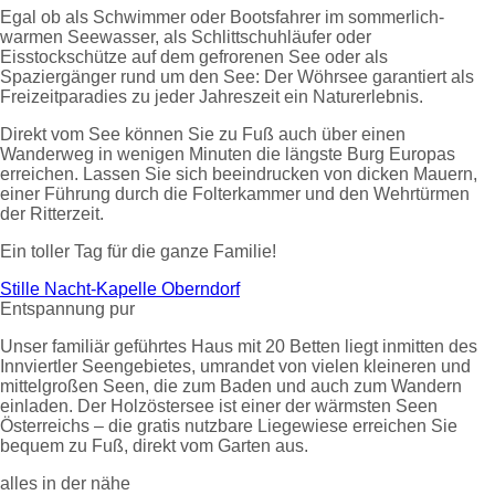
Egal ob als Schwimmer oder Bootsfahrer im sommerlich-
warmen Seewasser, als Schlittschuhläufer oder
Eisstockschütze auf dem gefrorenen See oder als
Spaziergänger rund um den See: Der Wöhrsee garantiert als
Freizeitparadies zu jeder Jahreszeit ein Naturerlebnis.
Direkt vom See können Sie zu Fuß auch über einen
Wanderweg in wenigen Minuten die längste Burg Europas
erreichen. Lassen Sie sich beeindrucken von dicken Mauern,
einer Führung durch die Folterkammer und den Wehrtürmen
der Ritterzeit.
Ein toller Tag für die ganze Familie!
Stille Nacht-Kapelle Oberndorf
Entspannung pur
Unser familiär geführtes Haus mit 20 Betten liegt inmitten des
Innviertler Seengebietes, umrandet von vielen kleineren und
mittelgroßen Seen, die zum Baden und auch zum Wandern
einladen. Der Holzöstersee ist einer der wärmsten Seen
Österreichs – die gratis nutzbare Liegewiese erreichen Sie
bequem zu Fuß, direkt vom Garten aus.
alles in der nähe